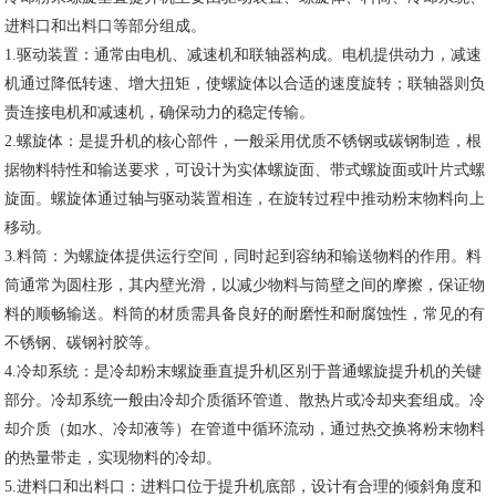
进料口和出料口等部分组成。
1.驱动装置：通常由电机、减速机和联轴器构成。电机提供动力，减速
机通过降低转速、增大扭矩，使螺旋体以合适的速度旋转；联轴器则负
责连接电机和减速机，确保动力的稳定传输。
2.螺旋体：是提升机的核心部件，一般采用优质不锈钢或碳钢制造，根
据物料特性和输送要求，可设计为实体螺旋面、带式螺旋面或叶片式螺
旋面。螺旋体通过轴与驱动装置相连，在旋转过程中推动粉末物料向上
移动。
3.料筒：为螺旋体提供运行空间，同时起到容纳和输送物料的作用。料
筒通常为圆柱形，其内壁光滑，以减少物料与筒壁之间的摩擦，保证物
料的顺畅输送。料筒的材质需具备良好的耐磨性和耐腐蚀性，常见的有
不锈钢、碳钢衬胶等。
4.冷却系统：是冷却粉末螺旋垂直提升机区别于普通螺旋提升机的关键
部分。冷却系统一般由冷却介质循环管道、散热片或冷却夹套组成。冷
却介质（如水、冷却液等）在管道中循环流动，通过热交换将粉末物料
的热量带走，实现物料的冷却。
5.进料口和出料口：进料口位于提升机底部，设计有合理的倾斜角度和